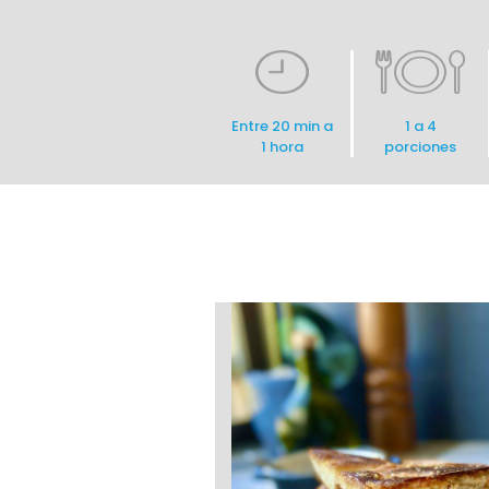
Entre 20 min a
1 a 4
1 hora
porciones