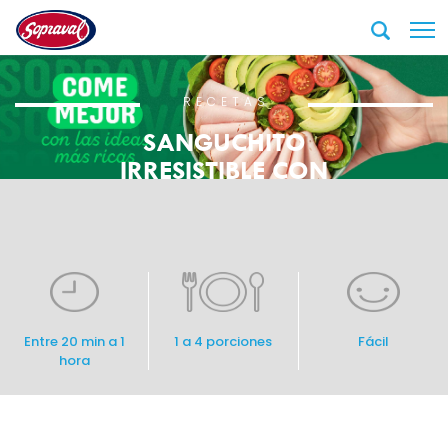
RECETAS
SANGUCHITO
IRRESISTIBLE CON
JAMÓN AHUMADO
Entre 20 min a 1
1 a 4 porciones
Fácil
hora