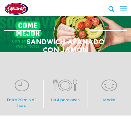
RECETAS
SÁNDWICH APANADO
CON JAMÓN
Entre 20 min a 1
1 a 4 porciones
Media
hora