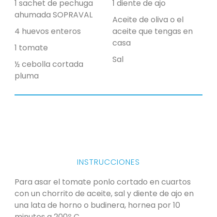
1 sachet de pechuga
1 diente de ajo
ahumada SOPRAVAL
Aceite de oliva o el
4 huevos enteros
aceite que tengas en
casa
1 tomate
Sal
½ cebolla cortada
pluma
INSTRUCCIONES
Para asar el tomate ponlo cortado en cuartos
con un chorrito de aceite, sal y diente de ajo en
una lata de horno o budinera, hornea por 10
minutos a 200º C.