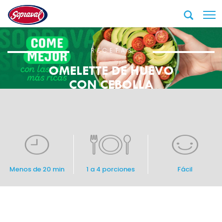
RECETAS
OMELETTE DE HUEVO
CON CEBOLLA
CARAMELIZADA,
TOMATES ASADOS Y
PECHUGA AHUMADA
Menos de 20 min
1 a 4 porciones
Fácil