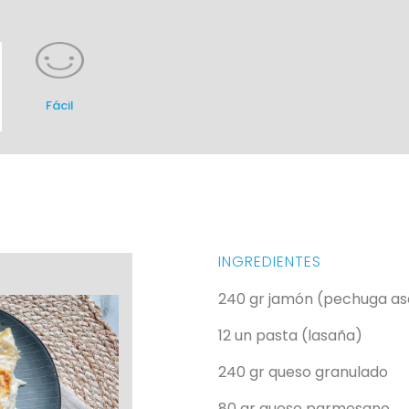
Fácil
INGREDIENTES
240 gr
jamón (pechuga as
12 un
pasta (lasaña)
240 gr
queso granulado
80 gr
queso parmesano