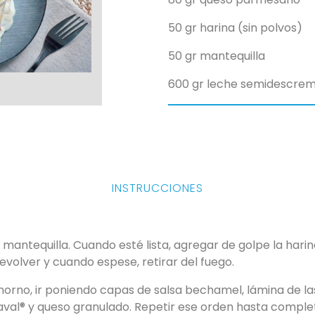
50 gr
harina (sin polvos)
50 gr
mantequilla
600 gr
leche semidescre
INSTRUCCIONES
a mantequilla. Cuando esté lista, agregar de golpe la harin
revolver y cuando espese, retirar del fuego.
horno, ir poniendo capas de salsa bechamel, lámina de l
al® y queso granulado. Repetir ese orden hasta complet