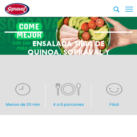
RECETAS
ENSALADA TIBIA DE
QUINOA, SOPRAVAL Y
HUEVO
Menos de 20 min
4 a 6 porciones
Fácil