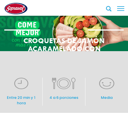
RECETAS
CROQUETAS DE JAMÓN
ACARAMELADO CON
TOMATE RALLADO Y
PATACONES
Entre 20 min y 1
4 a 6 porciones
Media
hora