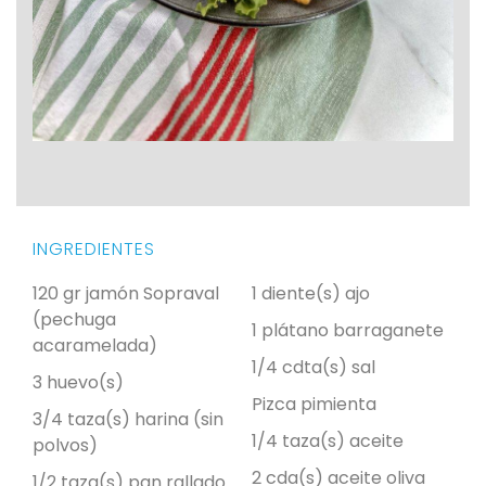
INGREDIENTES
120 gr jamón Sopraval
1 diente(s) ajo
(pechuga
1 plátano barraganete
acaramelada)
1/4 cdta(s) sal
3 huevo(s)
Pizca pimienta
3/4 taza(s) harina (sin
1/4 taza(s) aceite
polvos)
2 cda(s) aceite oliva
1/2 taza(s) pan rallado