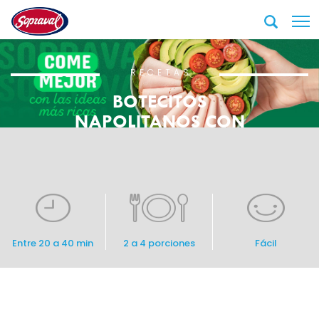
RECETAS
BOTECITOS
NAPOLITANOS CON
PECHUGA ASADA
SOPRAVAL
Entre 20 a 40 min
2 a 4 porciones
Fácil