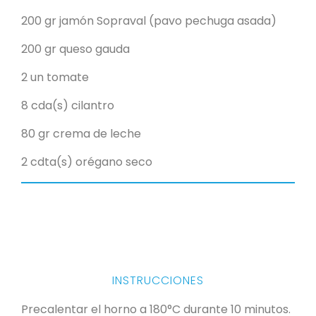
200 gr
jamón Sopraval (pavo pechuga asada
)
200 gr
queso gauda
2 un
tomate
8 cda(s)
cilantro
80 gr
crema de leche
2
cdta(s) orégano seco
INSTRUCCIONES
Precalentar el horno a 180°C durante 10 minutos.