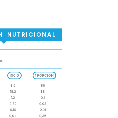
N NUTRICIONAL
x. 
100 G
1 PORCIÓN
8,6
86
18,2
1,8
1,2
0,1
0,32
0,03
0,10
0,01
0,04
0,35