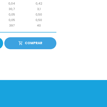
0,04
0,42
30,7
3,1
0,05
0,50
0,05
0,50
397
40
COMPRAR