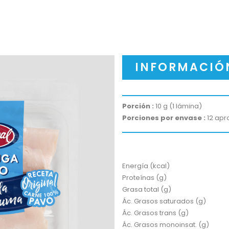
INFORMACIÓ
Porción :
 10 g (1 lámina)
Porciones por envase :
 12 apro
Energía (kcal)
Proteínas (g)
Grasa total (g)
Ác. Grasos saturados (g)
Ác. Grasos trans (g)
Ác. Grasos monoinsat. (g)