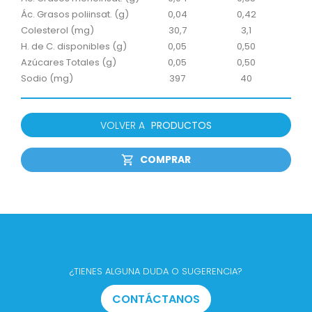
Ác. Grasos poliinsat. (g)
0,04
0,42
Colesterol (mg)
30,7
3,1
H. de C. disponibles (g)
0,05
0,50
Azúcares Totales (g)
0,05
0,50
Sodio (mg)
397
40
VOLVER A
PRODUCTOS
COMPRAR
¿TIENES ALGUNA DUDA O SUGERENCIA?
CONTÁCTANOS