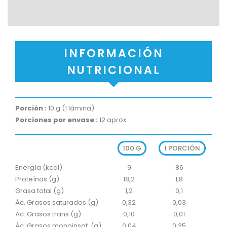
INFORMACIÓN
NUTRICIONAL
Porción :
 10 g (1 lámina)
Porciones por envase :
 12 aprox. 
100 G
1 PORCIÓN
Energía (kcal)
9
86
Proteínas (g)
18,2
1,8
Grasa total (g)
1,2
0,1
Ác. Grasos saturados (g)
0,32
0,03
Ác. Grasos trans (g)
0,10
0,01
Ác. Grasos monoinsat. (g)
0,04
0,35