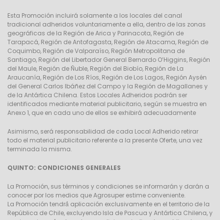
Esta Promoción incluirá solamente a los locales del canal
tradicional adheridos voluntariamente a ella, dentro de las zonas
geográficas de la Región de Arica y Parinacota, Región de
Tarapacá, Región de Antofagasta, Región de Atacama, Región de
Coquimbo, Región de Valparaíso, Región Metropolitana de
Santiago, Región del Libertador General Bernardo O’Higgins, Región
del Maule, Región de Ñuble, Región del Biobío, Región de La
Araucanía, Región de Los Ríos, Región de Los Lagos, Región Aysén
del General Carlos Ibáñez del Campo y la Región de Magallanes y
de la Antártica Chilena. Estos Locales Adheridos podrán ser
identificados mediante material publicitario, según se muestra en
Anexo 1, que en cada uno de ellos se exhibirá adecuadamente
Asimismo, será responsabilidad de cada Local Adherido retirar
todo el material publicitario referente a la presente Oferte, una vez
terminada la misma.
QUINTO: CONDICIONES GENERALES
La Promoción, sus términos y condiciones se informarán y darán a
conocer por los medios que Agrosuper estime conveniente.
La Promoción tendrá́ aplicación exclusivamente en el territorio de la
República de Chile, excluyendo Isla de Pascua y Antártica Chilena, y