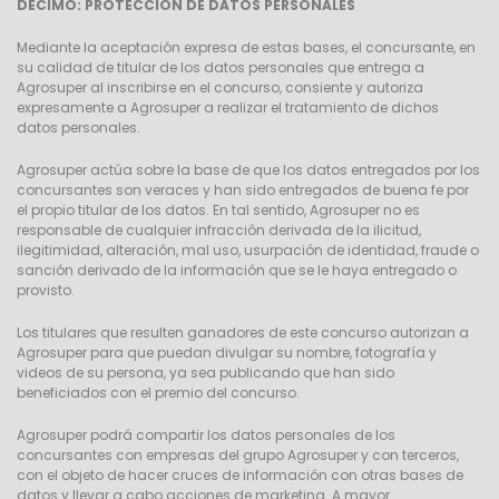
DÉCIMO: PROTECCIÓN DE DATOS PERSONALES
Mediante la aceptación expresa de estas bases, el concursante, en
su calidad de titular de los datos personales que entrega a
Agrosuper al inscribirse en el concurso, consiente y autoriza
expresamente a Agrosuper a realizar el tratamiento de dichos
datos personales.
Agrosuper actúa sobre la base de que los datos entregados por los
concursantes son veraces y han sido entregados de buena fe por
el propio titular de los datos. En tal sentido, Agrosuper no es
responsable de cualquier infracción derivada de la ilicitud,
ilegitimidad, alteración, mal uso, usurpación de identidad, fraude o
sanción derivado de la información que se le haya entregado o
provisto.
Los titulares que resulten ganadores de este concurso autorizan a
Agrosuper para que puedan divulgar su nombre, fotografía y
videos de su persona, ya sea publicando que han sido
beneficiados con el premio del concurso.
Agrosuper podrá compartir los datos personales de los
concursantes con empresas del grupo Agrosuper y con terceros,
con el objeto de hacer cruces de información con otras bases de
datos y llevar a cabo acciones de marketing. A mayor