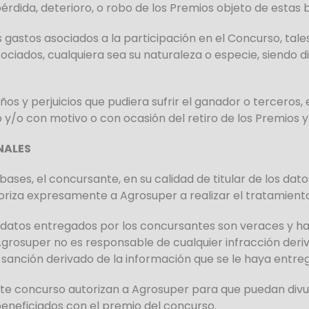
rdida, deterioro, o robo de los Premios objeto de estas 
gastos asociados a la participación en el Concurso, tales
sociados, cualquiera sea su naturaleza o especie, siendo d
os y perjuicios que pudiera sufrir el ganador o terceros,
 y/o con motivo o con ocasión del retiro de los Premios y/
NALES
ases, el concursante, en su calidad de titular de los da
utoriza expresamente a Agrosuper a realizar el tratamient
 datos entregados por los concursantes son veraces y ha
 Agrosuper no es responsable de cualquier infracción derivad
 sanción derivado de la información que se le haya entre
ste concurso autorizan a Agrosuper para que puedan divul
eneficiados con el premio del concurso.