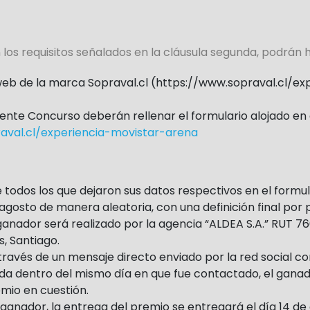
los requisitos señalados en la cláusula segunda, podrán 
 web de la marca Sopraval.cl (https://www.sopraval.cl/e
ente Concurso deberán rellenar el formulario alojado en 
aval.cl/experiencia-movistar-arena
re todos los que dejaron sus datos respectivos en el form
 agosto de manera aleatoria, con una definición final por p
ganador será realizado por la agencia “ALDEA S.A.” RUT 76
, Santiago.
avés de un mensaje directo enviado por la red social con
nda dentro del mismo día en que fue contactado, el gana
mio en cuestión.
ganador, la entrega del premio se entregará el día 14 d