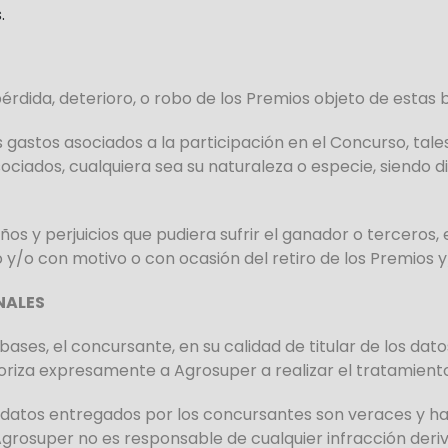
s.
rdida, deterioro, o robo de los Premios objeto de estas 
gastos asociados a la participación en el Concurso, tales
sociados, cualquiera sea su naturaleza o especie, siendo d
os y perjuicios que pudiera sufrir el ganador o terceros,
 y/o con motivo o con ocasión del retiro de los Premios y/
NALES
ases, el concursante, en su calidad de titular de los da
utoriza expresamente a Agrosuper a realizar el tratamient
 datos entregados por los concursantes son veraces y ha
 Agrosuper no es responsable de cualquier infracción derivad