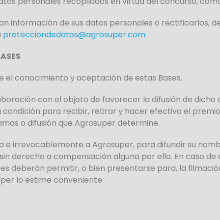
atos personales recopilados en virtud del concurso, como
ran información de sus datos personales o rectificarlos,
a
protecciondedatos@agrosuper.com
.
BASES
e el conocimiento y aceptación de estas Bases.
oración con el objeto de favorecer la difusión de dicho
ondición para recibir, retirar y hacer efectivo el premio
amas o difusión que Agrosuper determine.
a e irrevocablemente a Agrosuper, para difundir su nom
in derecho a compensación alguna por ello. En caso de qu
es deberán permitir, o bien presentarse para, la filmació
per lo estime conveniente.