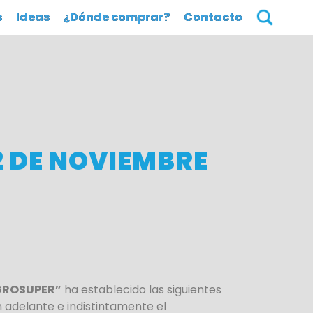
s
Ideas
¿Dónde comprar?
Contacto
2 DE NOVIEMBRE
GROSUPER”
ha establecido las siguientes
 adelante e indistintamente el